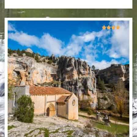
4/5




