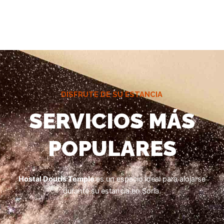
DISFRUTE DE SU ESTANCIA
SERVICIOS MÁS
POPULARES
Hostal Douris Temple
es un espacio ideal para alojarse
durante su estancia en Soria.