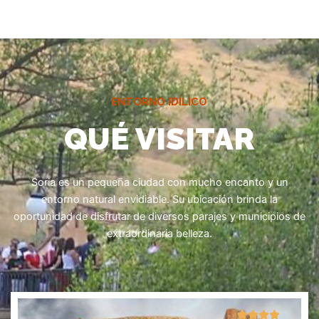
ENTORNO IDÍLICO
QUÉ VISITAR
Soria es un pequeña ciudad con mucho encanto y un
entorno natural envidiable. Su ubicación brinda la
oportunidad de disfrutar de diversos parajes y municipios de
extraordinaria belleza.
4/5




