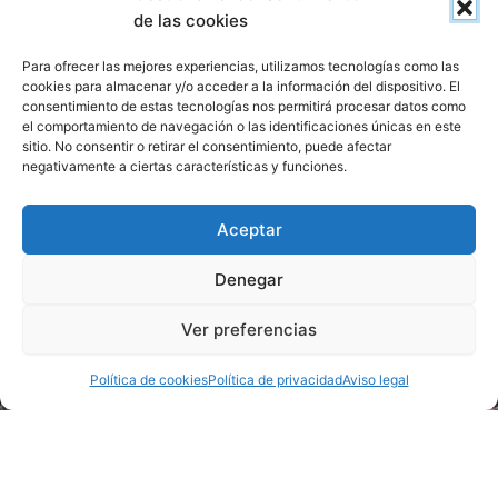
de las cookies
Para ofrecer las mejores experiencias, utilizamos tecnologías como las
cookies para almacenar y/o acceder a la información del dispositivo. El
ENVIAR
consentimiento de estas tecnologías nos permitirá procesar datos como
el comportamiento de navegación o las identificaciones únicas en este
sitio. No consentir o retirar el consentimiento, puede afectar
negativamente a ciertas características y funciones.
Aceptar
Denegar
Ver preferencias
CONTACTE CON NOSOTROS
CONTACTO
Política de cookies
Política de privacidad
Aviso legal
Háganos llegar su consulta y le responderemos a la mayor
brevedad posible.