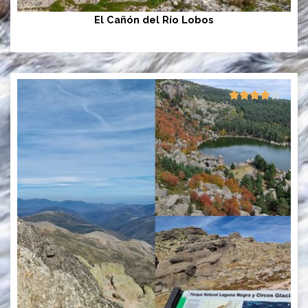
El Cañón del Río Lobos
4/5




