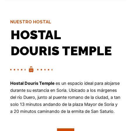
habitaciones podrá encontrar una
decoración rústica
contemporánea. Además,
disponen de aire acondicionado,
NUESTRO HOSTAL
televisión, wifi gratis y baño
privado con artículos de aseo.
HOSTAL
DOURIS TEMPLE
INSTALACIONES
Hostal Douris Temple
es un espacio ideal para alojarse
durante su estancia en Soria. Ubicado a los márgenes
del río Duero, junto al puente romano de la ciudad, a tan
solo 13 minutos andando de la plaza Mayor de Soria y
a 20 minutos caminando de la ermita de San Saturio.