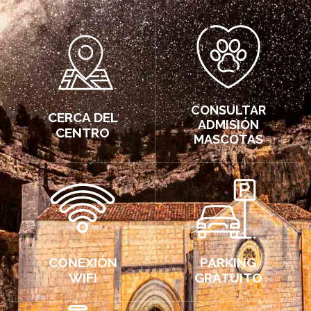
CONSULTAR
CERCA DEL
ADMISIÓN
CENTRO
MASCOTAS
CONEXIÓN
PARKING
WIFI
GRATUITO