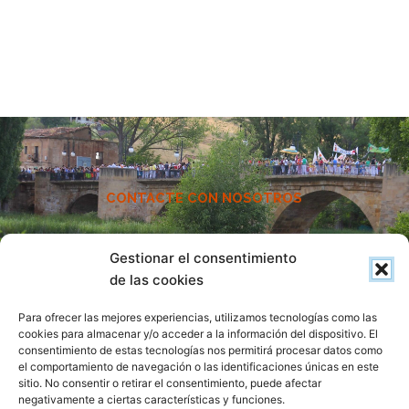
CONTACTE CON NOSOTROS
CONTACTO
Gestionar el consentimiento
de las cookies
Háganos llegar su consulta y le responderemos a la mayor
Para ofrecer las mejores experiencias, utilizamos tecnologías como las
brevedad posible. Estaremos encantados de ayudarle.
cookies para almacenar y/o acceder a la información del dispositivo. El
consentimiento de estas tecnologías nos permitirá procesar datos como
el comportamiento de navegación o las identificaciones únicas en este
sitio. No consentir o retirar el consentimiento, puede afectar
negativamente a ciertas características y funciones.